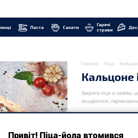
Гарячі
линці
Паста
Салати
Дес
страви
Головна
Піца
Кальцоне
Кальцоне 
Закрита піца із салямі,
моцарелою, пармезаном,
*У вартість входить уп
₴
213.00
Привіт! Піца-йола втомився