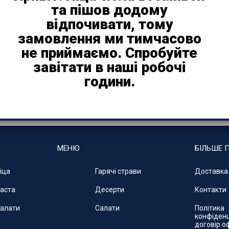
та пішов додому
відпочивати, тому
-
+
Д
замовлення ми тимчасово
не приймаємо. Спробуйте
завітати в наші робочі
Категорія:
Піца
години.
Поділитися
МЕНЮ
БІЛЬШЕ 
іца
Гарячі страви
Доставка 
аста
Десерти
Контакти
алати
Салати
Політика
конфіденц
договір о