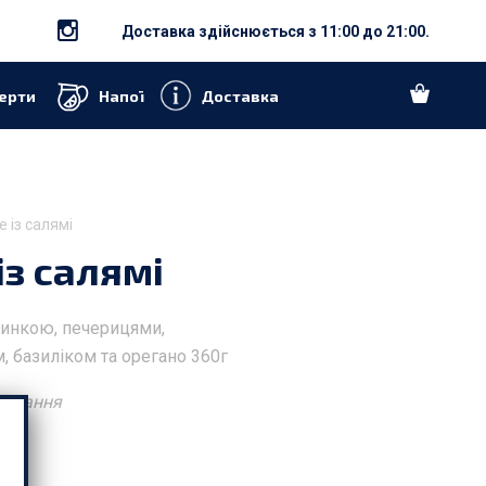
Доставка здійснюється з 11:00 до 21:00.
ерти
Напої
Доставка
 із салямі
із салямі
 шинкою, печерицями,
 базиліком та орегано 360г
акування