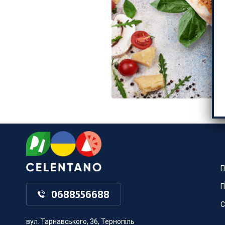
П
П
0688556688
С
вул. Тарнавського, 36, Тернопіль