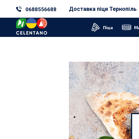
Доставка піци Тернопіль
0688556688
Піца
М